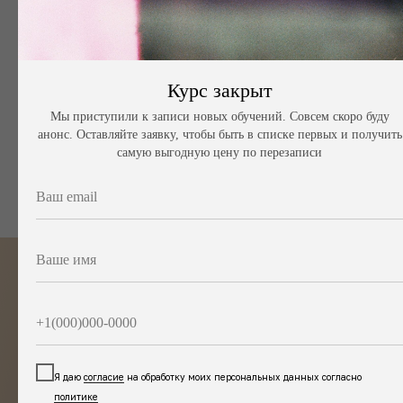
Полный процесс изготовления
аромадиффузоров и создания
своего бренда
Курс закрыт
Мы приступили к записи новых обучений. Совсем скоро буду
КУПИТЬ ДОСТУП
анонс. Оставляйте заявку, чтобы быть в списке первых и получить
самую выгодную цену по перезаписи
ПРИОБРЕТАЙ ВИДЕОУРОКИ
ПРЯМО СЕЙЧАС
Ваш email
Ваше имя
КАК ВЫГЛЯДИТ
+1(000)000-0000
НАШ КУРС
Я даю
согласие
на обработку моих персональных данных согласно
УЧИТЬСЯ У НАС ПРИЯТНО И ЭФФЕКТИВНО!
ТВОЕ КОМФОРТНОЕ ПОГРУЖЕНИЕ В ПРОФЕССИЮ
политике