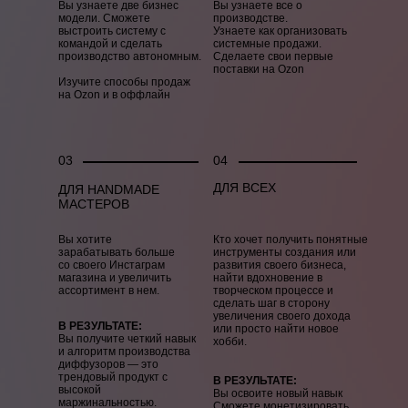
Вы узнаете две бизнес
Вы узнаете все о
модели. Сможете
производстве.
выстроить систему с
Узнаете как организовать
командой и сделать
системные продажи.
производство автономным.
Сделаете свои первые
поставки на Ozon
Изучите способы продаж
на Ozon и в оффлайн
03
04
ДЛЯ ВСЕХ
ДЛЯ HANDMADE
МАСТЕРОВ
Вы хотите
Кто хочет получить понятные
зарабатывать больше
инструменты создания или
со своего Инстаграм
развития своего бизнеса,
магазина и увеличить
найти вдохновение в
ассортимент в нем.
творческом процессе и
сделать шаг в сторону
увеличения своего дохода
В РЕЗУЛЬТАТЕ:
или просто найти новое
Вы получите четкий навык
хобби.
и алгоритм производства
диффузоров — это
трендовый продукт с
В РЕЗУЛЬТАТЕ:
высокой
Вы освоите новый навык
маржинальностью.
Сможете монетизировать