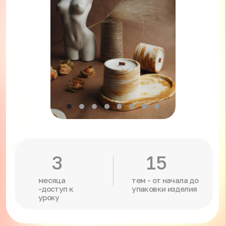
3
15
месяца
тем - от начала до
-доступ к
упаковки изделия
уроку
1990₽
старт курса –
сразу после покупки
Купить мини курс