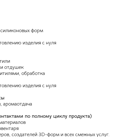
ildberries или Ozon
ы хотите зарабатывать больше и увеличить ассортимент
 ваших магазинах
х силиконовых форм
вечи и предметы декора — это трендовые продукты с
товлению изделия с нуля
ысокой маржинальностью.
ы научитесь создавать продукт на производство
оторого требуется 2-3 дня.
итили
опробуете новый способ продаж своих товаров через
ии отдушек
аркетплейсы (Ozon и Wildberries)
итилями, обработка
товлению изделия с нуля
сы
я, аромаотдача
контактами по полному циклу продукта)
 материалов
нвентаря
ров, создателей 3D-форм и всех смежных услуг.