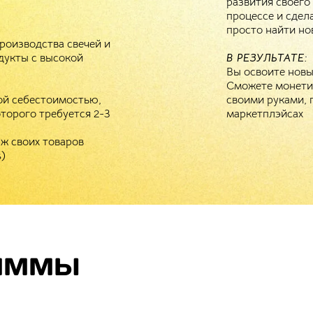
развития своего
процессе и сдел
просто найти но
роизводства свечей и
дукты с высокой
В РЕЗУЛЬТАТЕ:
Вы освоите нов
Сможете монетиз
кой себестоимостью,
своими руками, 
торого требуется 2-3
маркетплэйсах
ж своих товаров
s)
АММЫ