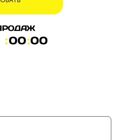
РОВАТЬ
ПРОДАЖ
00
00
:
:
Вы хотите выйти на новый уровень дохода, изучив поня
 по
модели:
Бизнес на производстве аромасвечей и фигур из гипс
Модель продаж на Ozon и Wildberries, которую вы с
ки на