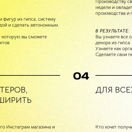
Производству св
недели и овладе
производства и 
и фигур из гипса, систему
дой и сделать автономным.
В РЕЗУЛЬТАТЕ:
s, которую вы сможете
Вы узнаете все 
ктов
декора из гипса.
Узнаете как орг
Сделаете свои п
04
ТЕРОВ,
ДЛЯ ВСЕ
СШИРИТЬ
Т
его Инстаграм магазина и
Кто хочет получ