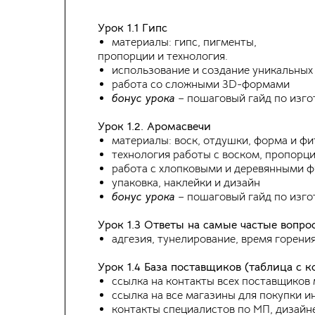
W
Урок 1.1 Гипс
материалы: гипс, пигменты,
В
пропорции и технология.
в
использование и создание уникальны
Я HANDMADE МАСТЕРОВ
работа со сложными 3D-формами
С
бонус урока
– пошаговый гайд по изго
в
В
Урок 1.2. Аромасвечи
к
материалы: воск, отдушки, форма и ф
П
технология работы с воском, пропорц
м
работа с хлопковыми и деревянными ф
упаковка, наклейки и дизайн
бонус урока
– пошаговый гайд по изго
Урок 1.3 Ответы на самые частые вопро
адгезия, тунелирование, время горени
Урок 1.4 База поставщиков (таблица с 
ссылка на контакты всех поставщиков
ссылка на все магазины для покупки и
контакты специалистов по МП, дизайне