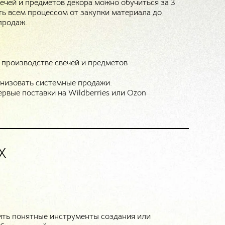
ечей и предметов декора можно обучиться за 3
ть всем процессом от закупки материала до
продаж.
о производстве свечей и предметов
анизовать системные продажи.
ервые поставки на Wildberries или Ozon
Х
ить понятные инструменты создания или