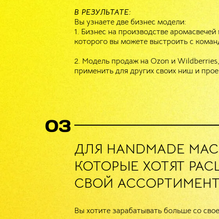
.
В РЕЗУЛЬТАТЕ:
озданию аромасвечей
Вы узнаете две бизнес модели:
1. Бизнес на производстве аромасвечей 
ОНЛАЙН-РАЗБОРЫ
которого вы можете выстроить с коман
АКТУАЛЬНАЯ ИНФОРМАЦИЯ
И ОТВЕТЫ НА ВОПРОСЫ
2. Модель продаж на Ozon и Wildberrie
Приветственный ZOOM для всех
применить для других своих ниш и прое
учеников курса,общие вопросы.
ZOOM после просмотра всех модулей.
ZOOM – разбор ваших стратегий и
выходов на маркетплэйсы
(через 2 месяца после старта курса)
03
НИТИ
ДЛЯ HANDMADE МАС
ддержкой
OZON.
КОТОРЫЕ ХОТЯТ РА
20:00.
оступ к
СВОЙ АССОРТИМЕН
ех потоков
оставщиков
е новинки
Вы хотите зарабатывать больше со сво